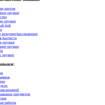
ие щитом
ное оружие
ство
е оружие
ый бой
ие
 режущее/рассекающее
я баллиста
е оружие
щее оружие
ба
е оружие
авыки:
ия
замков
тво
 дело
 заклинаний
вывание предметов
елие
ые работы