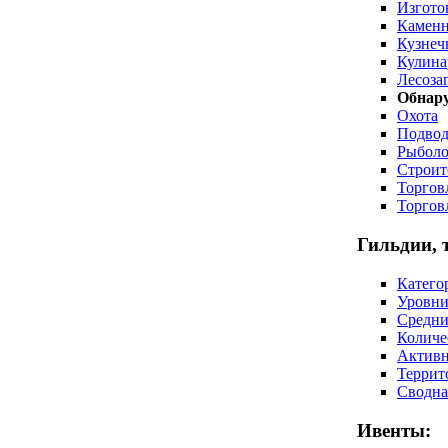
Изгото
Каменн
Кузнеч
Кулина
Лесоза
Обнару
Охота
Подвод
Рыболо
Строит
Торгов
Торгов
Гильдии, 
Катего
Уровни
Средни
Количе
Активн
Террит
Сводна
Ивенты: