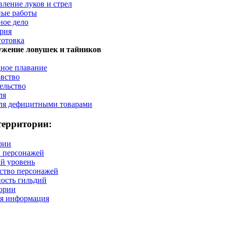
вление луков и стрел
ые работы
ное дело
рия
готовка
жение ловушек и тайников
ное плавание
вство
ельство
ля
ля дефицитными товарами
территории:
рии
 персонажей
й уровень
ство персонажей
ость гильдий
ории
я информация