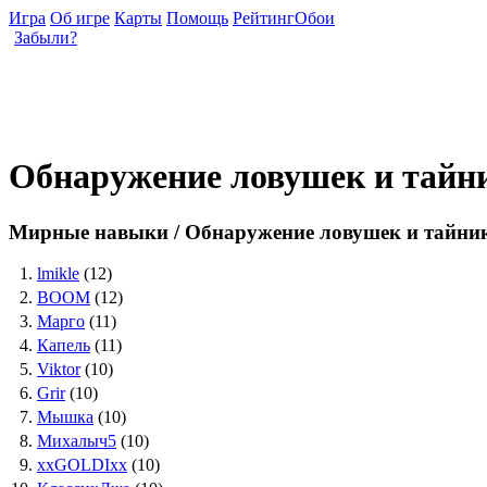
Игра
Об игре
Карты
Помощь
Рейтинг
Обои
Забыли?
Обнаружение ловушек и тайн
Мирные навыки / Обнаружение ловушек и тайни
1.
lmikle
(12)
2.
BOOM
(12)
3.
Марго
(11)
4.
Капель
(11)
5.
Viktor
(10)
6.
Grir
(10)
7.
Мышка
(10)
8.
Михалыч5
(10)
9.
xxGOLDIxx
(10)