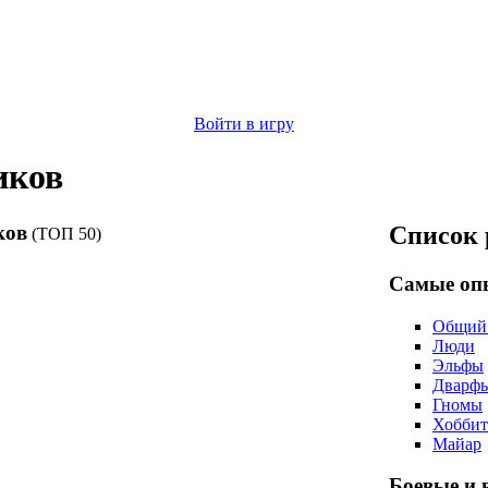
Войти в игру
иков
ков
Список 
(ТОП 50)
Самые оп
Общий 
Люди
Эльфы
Дварф
Гномы
Хобби
Майар
Боевые и