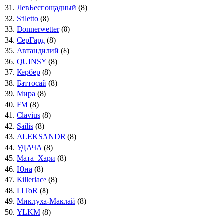
31.
ЛевБеспощадный
(8)
32.
Stiletto
(8)
33.
Donnerwetter
(8)
34.
СерГард
(8)
35.
Автандилий
(8)
36.
QUINSY
(8)
37.
Кербер
(8)
38.
Баттосай
(8)
39.
Мира
(8)
40.
FM
(8)
41.
Clavius
(8)
42.
Sailis
(8)
43.
ALEKSANDR
(8)
44.
УДАЧА
(8)
45.
Мата_Хари
(8)
46.
Юна
(8)
47.
Killerlace
(8)
48.
LIToR
(8)
49.
Миклуха-Маклай
(8)
50.
YLKM
(8)