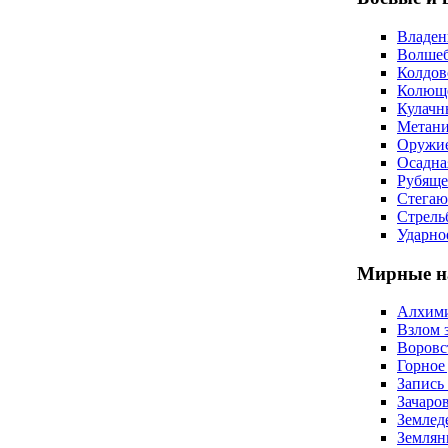
Владен
Волшеб
Колдов
Колюще
Кулачн
Метан
Оружие
Осадна
Рубяще
Стегаю
Стрель
Ударно
Мирные н
Алхим
Взлом 
Воровс
Горное
Запись
Зачаро
Землед
Землян