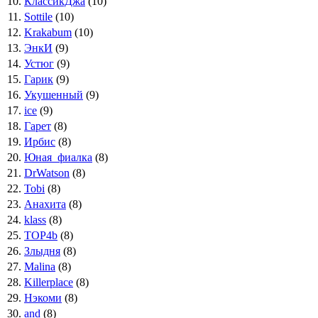
10.
КлассикДжа
(10)
11.
Sottile
(10)
12.
Krakabum
(10)
13.
ЭнкИ
(9)
14.
Устюг
(9)
15.
Гарик
(9)
16.
Укушенный
(9)
17.
ice
(9)
18.
Гарет
(8)
19.
Ирбис
(8)
20.
Юная_фиалка
(8)
21.
DrWatson
(8)
22.
Tobi
(8)
23.
Анахита
(8)
24.
klass
(8)
25.
TOP4b
(8)
26.
Злыдня
(8)
27.
Malina
(8)
28.
Killerplace
(8)
29.
Нэкоми
(8)
30.
and
(8)