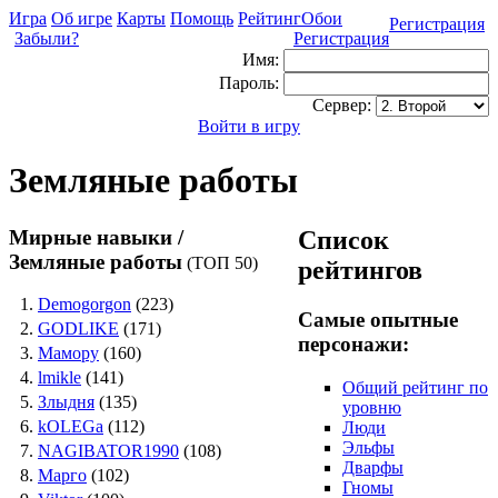
Игра
Об игре
Карты
Помощь
Рейтинг
Обои
Регистрация
Забыли?
Регистрация
Имя:
Пароль:
Сервер:
Войти в игру
Земляные работы
Мирные навыки /
Список
Земляные работы
(ТОП 50)
рейтингов
1.
Demogorgon
(223)
Самые опытные
2.
GODLIKE
(171)
персонажи:
3.
Мамору
(160)
4.
lmikle
(141)
Общий рейтинг по
5.
Злыдня
(135)
уровню
6.
kOLEGa
(112)
Люди
Эльфы
7.
NAGIBATOR1990
(108)
Дварфы
8.
Марго
(102)
Гномы