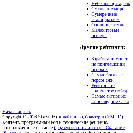
Небесная цитадель
Смещение миров
Сумеречные
земли, разлом
Ожившие земли
Малахитовые
пещеры
Другие рейтинги:
Заработано монет
на приглашении
игроков
Самые богатые
персонажи
Рейтинг по
количеству побед
Самые активные
за последние часы
Начать играть
Copyright © 2026 Skazanie (
онлайн игра, браузерный MUD
).
Контент, программный код и технические решения,
расположенные на сайте
браузерной онлайн игры Сказание
(Skazanie)
, являются интеллектуальной собственностью,