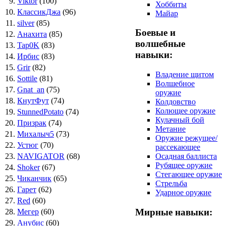
9.
Viktor
(100)
Хоббиты
10.
КлассикДжа
(96)
Майар
11.
silver
(85)
Боевые и
12.
Анахита
(85)
волшебные
13.
Tap0K
(83)
навыки:
14.
Ирбис
(83)
15.
Grir
(82)
Владение щитом
16.
Sottile
(81)
Волшебное
17.
Gnat_an
(75)
оружие
18.
КнутФут
(74)
Колдовство
Колющее оружие
19.
StunnedPotato
(74)
Кулачный бой
20.
Призрак
(74)
Метание
21.
Михалыч5
(73)
Оружие режущее/
22.
Устюг
(70)
рассекающее
23.
NAVIGATOR
(68)
Осадная баллиста
Рубящее оружие
24.
Shoker
(67)
Стегающее оружие
25.
Чиканчик
(65)
Стрельба
26.
Гарет
(62)
Ударное оружие
27.
Red
(60)
Мирные навыки:
28.
Мегер
(60)
29.
Анубис
(60)