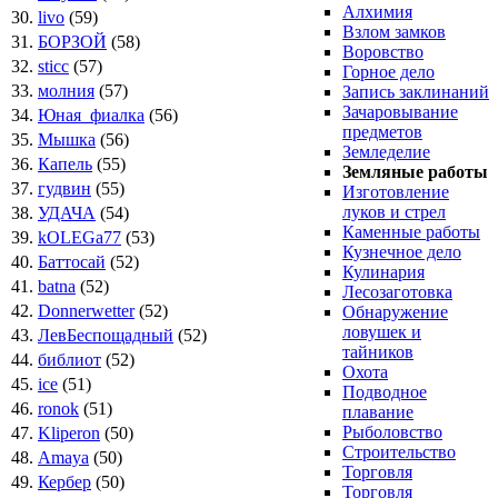
Алхимия
30.
livo
(59)
Взлом замков
31.
БОРЗОЙ
(58)
Воровство
32.
sticc
(57)
Горное дело
33.
молния
(57)
Запись заклинаний
Зачаровывание
34.
Юная_фиалка
(56)
предметов
35.
Мышка
(56)
Земледелие
36.
Капель
(55)
Земляные работы
37.
гудвин
(55)
Изготовление
луков и стрел
38.
УДАЧА
(54)
Каменные работы
39.
kOLEGa77
(53)
Кузнечное дело
40.
Баттосай
(52)
Кулинария
41.
batna
(52)
Лесозаготовка
42.
Donnerwetter
(52)
Обнаружение
ловушек и
43.
ЛевБеспощадный
(52)
тайников
44.
библиот
(52)
Охота
45.
ice
(51)
Подводное
46.
ronok
(51)
плавание
Рыболовство
47.
Kliperon
(50)
Строительство
48.
Amaya
(50)
Торговля
49.
Кербер
(50)
Торговля