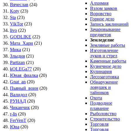
Алхимия
30.
Вячеслав
(24)
Взлом замков
31.
Koty
(23)
Воровство
32.
Sta
(23)
Горное дело
33.
VikTor
(23)
Запись заклинаний
Зачаровывание
34.
livo
(22)
предметов
35.
GODLIKE
(22)
Земледелие
36.
Мата_Хари
(21)
Земляные работы
37.
Мика
(21)
Изготовление
луков и стрел
38.
Злыдня
(21)
Каменные работы
39.
Partizan
(21)
Кузнечное дело
40.
kOLEGa77
(20)
Кулинария
41.
Юная_фиалка
(20)
Лесозаготовка
42.
Gnat_an
(20)
Обнаружение
ловушек и
43.
Пьяный_воин
(20)
тайников
44.
Валидол
(20)
Охота
45.
РУНАД
(20)
Подводное
46.
Чиканчик
(20)
плавание
Рыболовство
47.
r-lis
(20)
Строительство
48.
FerVenT
(20)
Торговля
49.
Юна
(20)
Торговля