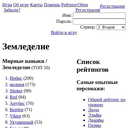
Игра
Об игре
Карты
Помощь
Рейтинг
Обои
Регистрация
Забыли?
Регистрация
Имя:
Пароль:
Сервер:
Войти в игру
Земледелие
Мирные навыки /
Список
Земледелие
(ТОП 50)
рейтингов
1.
Ирбис
(200)
Самые опытные
2.
молния
(173)
персонажи:
3.
Shoker
(90)
4.
Red
(84)
Общий рейтинг по
5.
Анубис
(76)
уровню
6.
Кербер
(71)
Люди
Эльфы
7.
Viktor
(63)
Дварфы
8.
Укушенный
(53)
Гномы