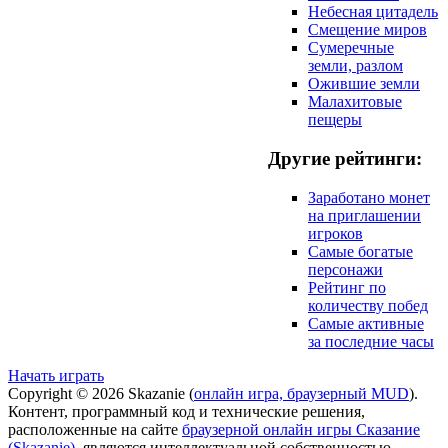
Небесная цитадель
Смещение миров
Сумеречные
земли, разлом
Ожившие земли
Малахитовые
пещеры
Другие рейтинги:
Заработано монет
на приглашении
игроков
Самые богатые
персонажи
Рейтинг по
количеству побед
Самые активные
за последние часы
Начать играть
Copyright © 2026 Skazanie (
онлайн игра, браузерный MUD
).
Контент, программный код и технические решения,
расположенные на сайте
браузерной онлайн игры Сказание
(Skazanie)
, являются интеллектуальной собственностью,