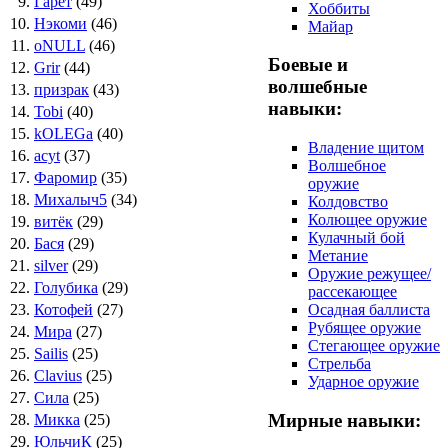
9.
Гарет
(49)
Хоббиты
10.
Нэкоми
(46)
Майар
11.
oNULL
(46)
Боевые и
12.
Grir
(44)
волшебные
13.
призрак
(43)
навыки:
14.
Tobi
(40)
15.
kOLEGa
(40)
Владение щитом
16.
acyt
(37)
Волшебное
17.
Фаромир
(35)
оружие
18.
Михалыч5
(34)
Колдовство
Колющее оружие
19.
витёк
(29)
Кулачный бой
20.
Бася
(29)
Метание
21.
silver
(29)
Оружие режущее/
22.
Голубика
(29)
рассекающее
23.
Котофей
(27)
Осадная баллиста
Рубящее оружие
24.
Мира
(27)
Стегающее оружие
25.
Sailis
(25)
Стрельба
26.
Clavius
(25)
Ударное оружие
27.
Сила
(25)
Мирные навыки:
28.
Микка
(25)
29.
ЮльчиК
(25)