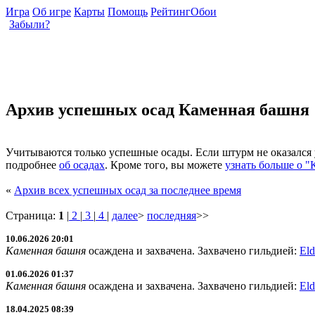
Игра
Об игре
Карты
Помощь
Рейтинг
Обои
Забыли?
Архив успешных осад Каменная башня
Учитываются только успешные осады. Если штурм не оказался у
подробнее
об осадах
. Кроме того, вы можете
узнать больше о 
«
Архив всех успешных осад за последнее время
Страница:
1
|
2
|
3
|
4
|
далее
>
последняя
>>
10.06.2026 20:01
Каменная башня
осаждена и захвачена. Захвачено гильдией:
Eld
01.06.2026 01:37
Каменная башня
осаждена и захвачена. Захвачено гильдией:
Eld
18.04.2025 08:39