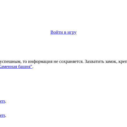
Войти в игру
спешным, то информация не сохраняется. Захватить замок, крепо
"Каменная башня"
.
ers
.
ers
.