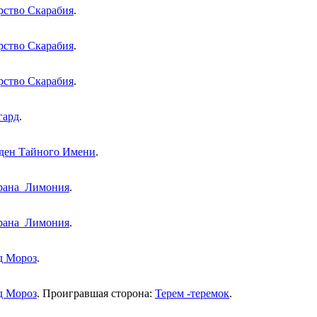
рство Скарабия
.
рство Скарабия
.
рство Скарабия
.
гард
.
ден Тайного Имени
.
рана_Лимония
.
рана_Лимония
.
д Мороз
.
д Мороз
. Проигравшая сторона:
Терем -теремок
.