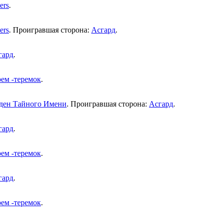
ers
.
ers
. Проигравшая сторона:
Асгард
.
гард
.
рем -теремок
.
ден Тайного Имени
. Проигравшая сторона:
Асгард
.
гард
.
рем -теремок
.
гард
.
рем -теремок
.