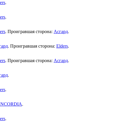
ers
.
ers
.
ers
. Проигравшая сторона:
Асгард
.
гард
. Проигравшая сторона:
Elders
.
ers
. Проигравшая сторона:
Асгард
.
гард
.
ers
.
NCORDIA
.
ers
.