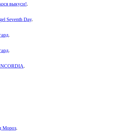
кося выкуси!
.
el Seventh Day
.
гард
.
гард
.
NCORDIA
.
д Мороз
.