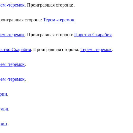
рем -теремок
. Проигравшая сторона:
.
Проигравшая сторона:
Терем -теремок
.
рем -теремок
. Проигравшая сторона:
Царство Скарабия
.
рство Скарабия
. Проигравшая сторона:
Терем -теремок
.
рем -теремок
.
рем -теремок
.
рин
.
гард
.
рин
.