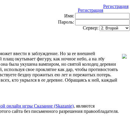
Регистрация
Регистрация
Имя:
Пароль:
Сервер:
может ввести в заблуждение. Но за ее внешней
плащ окутывает фигуру, как ночное небо, а на лбу
то она была укушена вампиром, но святой колодец деревни
, используя свое проклятие как дар, чтобы противостоять
увствуете бездну прожитых ею лет и пережитых потерь.
сех, кто укрылся в ее деревне. Обращаясь к ней, каждый
ой онлайн игры Сказание (Skazanie)
, являются
этого сайта без письменного разрешения правообладателя.