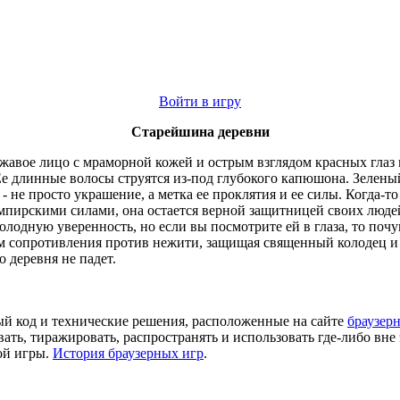
Войти в игру
Старейшина деревни
ожавое лицо с мраморной кожей и острым взглядом красных глаз 
 длинные волосы струятся из-под глубокого капюшона. Зеленый 
 - не просто украшение, а метка ее проклятия и ее силы. Когда-
ампирскими силами, она остается верной защитницей своих людей
олодную уверенность, но если вы посмотрите ей в глаза, то поч
м сопротивления против нежити, защищая священный колодец и в
о деревня не падет.
ый код и технические решения, расположенные на сайте
браузерн
ть, тиражировать, распространять и использовать где-либо вне 
ой игры.
История браузерных игр
.