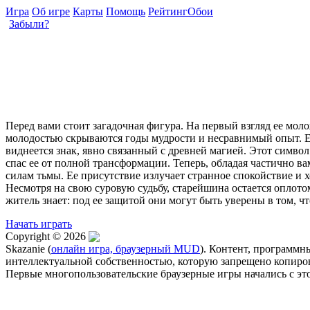
Игра
Об игре
Карты
Помощь
Рейтинг
Обои
Забыли?
Перед вами стоит загадочная фигура. На первый взгляд ее мол
молодостью скрываются годы мудрости и несравнимый опыт. Ее
виднеется знак, явно связанный с древней магией. Этот символ
спас ее от полной трансформации. Теперь, обладая частично в
силам тьмы. Ее присутствие излучает странное спокойствие и х
Несмотря на свою суровую судьбу, старейшина остается оплото
житель знает: под ее защитой они могут быть уверены в том, чт
Начать играть
Copyright © 2026
Skazanie (
онлайн игра, браузерный MUD
). Контент, программн
интеллектуальной собственностью, которую запрещено копирова
Первые многопользовательские браузерные игры начались с эт