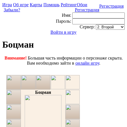
Игра
Об игре
Карты
Помощь
Рейтинг
Обои
Регистрация
Забыли?
Регистрация
Имя:
Пароль:
Сервер:
Войти в игру
Боцман
Внимание!
Большая часть информации о персонаже скрыта.
Вам необходимо зайти в
онлайн игру
.
Боцман