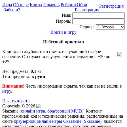
Игра
Об игре
Карты
Помощь
Рейтинг
Обои
Регистрация
Забыли?
Регистрация
Имя:
Пароль:
Сервер:
Войти в игру
Небесный кристалл
Кристалл голубоватого цвета, излучающий слабое
свечение. Он нужен для улучшения предметов с +20 до
+25.
Вес предмета:
0.1
кг
Тип предмета:
в руки
Внимание!
Часть информации скрыта, так как вы не зашли в
игру
.
Начать играть
Copyright © 2026
Skazanie (
онлайн игра, браузерный MUD
). Контент,
программный код и технические решения, расположенные на
сайте
браузерной онлайн игры Сказание (Skazanie)
, являются
интеллектуальной собственностью, которую запрещено